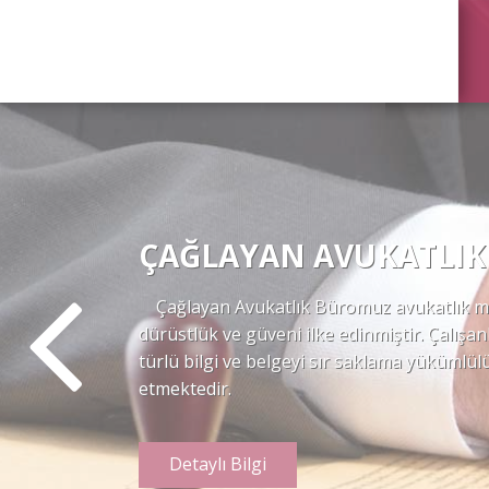
ÇAĞLAYAN AVUKATLIK
Çağlayan Avukatlık Büromuz avukatlık mes
dürüstlük ve güveni ilke edinmiştir. Çalışan
türlü bilgi ve belgeyi sır saklama yüküm
etmektedir.
Detaylı Bilgi