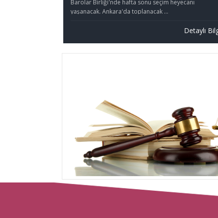
Barolar Birliği'nde hafta sonu seçim heyecanı
yaşanacak. Ankara'da toplanacak ...
Detaylı Bil