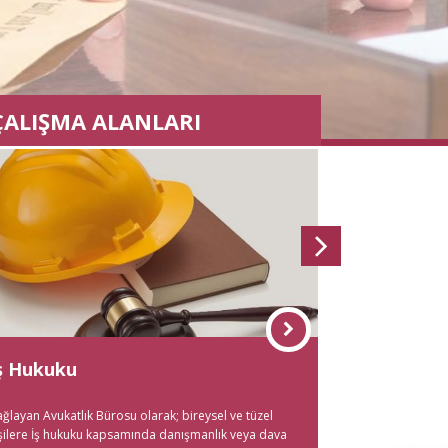
ÇALIŞMA ALANLARI
nın Kaldırılması
ş Hukuku
Aile Hukuku
al Haberler
ğlayan Avukatlık Bürosu olarak; bireysel ve tüzel
Çağlayan Avukatlık 
aldırılması Davası açılması için öncelikle
şilere İş hukuku kapsamında danışmanlık veya dava
düzenlenen alanla