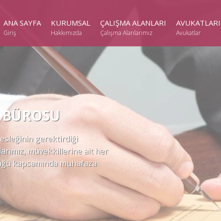
ANA SAYFA
KURUMSAL
ÇALIŞMA ALANLARI
AVUKATLARI
Giriş
Hakkımızda
Çalışma Alanlarımız
Avukatlar
 BÜROSU
leğinin gerektirdiği
larımız, müvekkillerine ait her
lülüğü kapsamında muhafaza