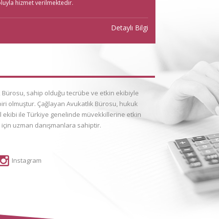
hükmedilen bir nafakanın olması
luyla hizmet verilmektedir.
süratli ve çözüm od
ir. ...
Detaylı Bilgi
Detaylı Bilgi
 Bürosu, sahip olduğu tecrübe ve etkin ekibiyle
iri olmuştur. Çağlayan Avukatlık Bürosu, hukuk
ekibi ile Türkiye genelinde müvekkillerine etkin
 için uzman danışmanlara sahiptir.
Instagram