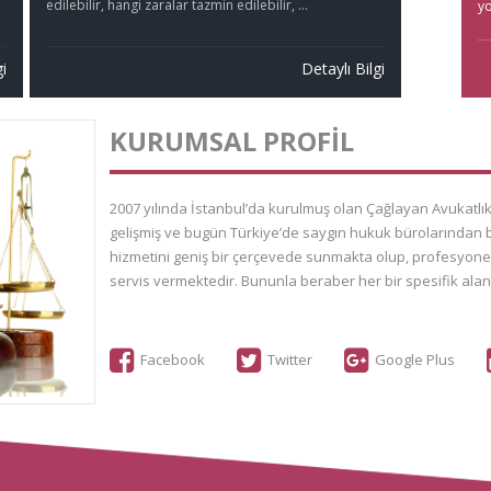
edilebilir, hangi zaralar tazmin edilebilir, ...
daha önce 
yo
gerekmekted
gi
Detaylı Bilgi
KURUMSAL PROFİL
2007 yılında İstanbul’da kurulmuş olan Çağlayan Avukatlık
gelişmiş ve bugün Türkiye’de saygın hukuk bürolarından b
hizmetini geniş bir çerçevede sunmakta olup, profesyonel 
servis vermektedir. Bununla beraber her bir spesifik alan
Facebook
Twitter
Google Plus