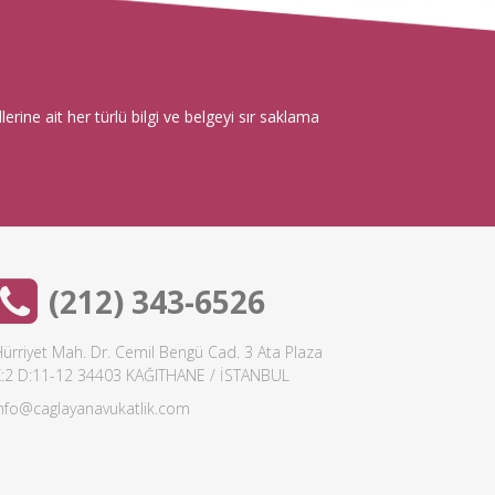
rine ait her türlü bilgi ve belgeyi sır saklama
(212) 343-6526
ürriyet Mah. Dr. Cemil Bengü Cad. 3 Ata Plaza
K:2 D:11-12 34403 KAĞITHANE / İSTANBUL
info@caglayanavukatlik.com