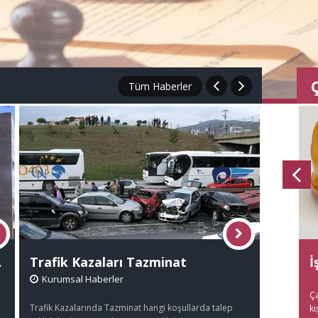
Tüm Haberler
rul'unda 7
Trafik Kazaları Tazminat
Nafaka
İ
Kurumsal Haberler
Kurums
Ça
Trafik Kazalarında Tazminat hangi koşullarda talep
Nafakanın K
ki