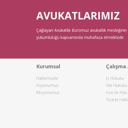
AVUKATLARIMIZ
Çağlayan Avukatlık Büromuz avukatlık mesleğinin ger
yükümlülüğü kapsamında muhafaza etmektedir.
Kurumsal
Çalışma 
Hakkımızda
İş Hukuku
Vizyonumuz
Aile Hukuku
Misyonumuz
İcra Ve İfla
Ticaret Hak