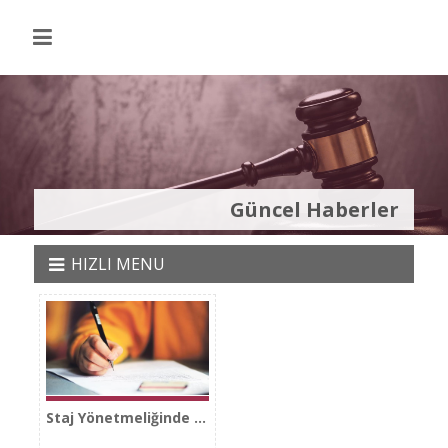
Güncel Haberler
HIZLI MENU
Staj Yönetmeliğinde Stajyerliğe Ve Avukatlığa Kabul Için 2 Ayrı Yazılı